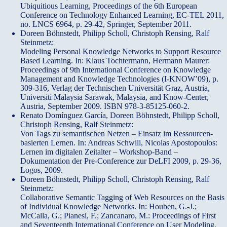
Ubiquitious Learning, Proceedings of the 6th European
Conference on Technology Enhanced Learning, EC-TEL 2011,
no. LNCS 6964, p. 29-42, Springer, September 2011.
Doreen Böhnstedt, Philipp Scholl, Christoph Rensing, Ralf
Steinmetz:
Modeling Personal Knowledge Networks to Support Resource
Based Learning. In: Klaus Tochtermann, Hermann Maurer:
Proceedings of 9th International Conference on Knowledge
Management and Knowledge Technologies (I-KNOW’09), p.
309-316, Verlag der Technischen Universität Graz, Austria,
Universiti Malaysia Sarawak, Malaysia, and Know-Center,
Austria, September 2009. ISBN 978-3-85125-060-2.
Renato Domínguez García, Doreen Böhnstedt, Philipp Scholl,
Christoph Rensing, Ralf Steinmetz:
Von Tags zu semantischen Netzen – Einsatz im Ressourcen-
basierten Lernen. In: Andreas Schwill, Nicolas Apostopoulos:
Lernen im digitalen Zeitalter – Workshop-Band –
Dokumentation der Pre-Conference zur DeLFI 2009, p. 29-36,
Logos, 2009.
Doreen Böhnstedt, Philipp Scholl, Christoph Rensing, Ralf
Steinmetz:
Collaborative Semantic Tagging of Web Resources on the Basis
of Individual Knowledge Networks. In: Houben, G.-J.;
McCalla, G.; Pianesi, F.; Zancanaro, M.: Proceedings of First
and Seventeenth International Conference on User Modeling,