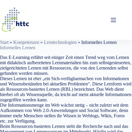
Zum
Inhalt
springen
Start
»
Kompetenzen
»
Lerntechnologien
»
Informelles Lernen
Informelles Lernen
Das E-Learning erfährt seit einiger Zeit einen Trend weg vom Lernen
mit didaktisch aufbereiteten Lernmaterialien hin zum selbstgesteuerten,
zielgerichteten Lernen mit Ressourcen, die von den Lernenden selbst
gefunden werden müssen.
Dieses Lernen ist eher „ein Sich-verfügbarmachen von Informationen
und Wissensbeständen bei aktuellen Problemen“. Diese Lernform wird
als Ressourcen-basiertes Lernen (RBL) bezeichnet. Das Web dient
hierbei oft als Wissensquelle, da leicht auf meist aktuelle Informationen
zugegriffen werden kann.
Die Informationsmenge im Web wächst stetig – nicht zuletzt seit dem
Aufkommen von Web 2.0-Anwendungen und Social Software, denn
immer mehr Menschen stellen ihr Wissen in Weblogs, Wikis, Foren
etc. zur Verfügung.
Beim Ressourcen-basierten Lernen steht die Recherche nach und das
Management von Lernressourcen im Mittelpunkt. Häufig wird das