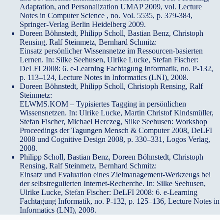
Adaptation, and Personalization UMAP 2009, vol. Lecture
Notes in Computer Science , no. Vol. 5535, p. 379-384,
Springer-Verlag Berlin Heidelberg 2009.
Doreen Böhnstedt, Philipp Scholl, Bastian Benz, Christoph
Rensing, Ralf Steinmetz, Bernhard Schmitz:
Einsatz persönlicher Wissensnetze im Ressourcen-basierten
Lernen. In: Silke Seehusen, Ulrike Lucke, Stefan Fischer:
DeLFI 2008: 6. e-Learning Fachtagung Informatik, no. P-132,
p. 113–124, Lecture Notes in Informatics (LNI), 2008.
Doreen Böhnstedt, Philipp Scholl, Christoph Rensing, Ralf
Steinmetz:
ELWMS.KOM – Typisiertes Tagging in persönlichen
Wissensnetzen. In: Ulrike Lucke, Martin Christof Kindsmüller,
Stefan Fischer, Michael Herczeg, Silke Seehusen: Workshop
Proceedings der Tagungen Mensch & Computer 2008, DeLFI
2008 und Cognitive Design 2008, p. 330–331, Logos Verlag,
2008.
Philipp Scholl, Bastian Benz, Doreen Böhnstedt, Christoph
Rensing, Ralf Steinmetz, Bernhard Schmitz:
Einsatz und Evaluation eines Zielmanagement-Werkzeugs bei
der selbstregulierten Internet-Recherche. In: Silke Seehusen,
Ulrike Lucke, Stefan Fischer: DeLFI 2008: 6. e-Learning
Fachtagung Informatik, no. P-132, p. 125–136, Lecture Notes in
Informatics (LNI), 2008.