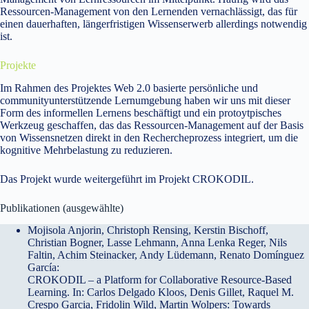
Ressourcen-Management von den Lernenden vernachlässigt, das für
einen dauerhaften, längerfristigen Wissenserwerb allerdings notwendig
ist.
Projekte
Im Rahmen des Projektes Web 2.0 basierte persönliche und
communityunterstützende Lernumgebung haben wir uns mit dieser
Form des informellen Lernens beschäftigt und ein protoytpisches
Werkzeug geschaffen, das das Ressourcen-Management auf der Basis
von Wissensnetzen direkt in den Rechercheprozess integriert, um die
kognitive Mehrbelastung zu reduzieren.
Das Projekt wurde weitergeführt im Projekt CROKODIL.
Publikationen (ausgewählte)
Mojisola Anjorin, Christoph Rensing, Kerstin Bischoff,
Christian Bogner, Lasse Lehmann, Anna Lenka Reger, Nils
Faltin, Achim Steinacker, Andy Lüdemann, Renato Domínguez
García:
CROKODIL – a Platform for Collaborative Resource-Based
Learning. In: Carlos Delgado Kloos, Denis Gillet, Raquel M.
Crespo Garcia, Fridolin Wild, Martin Wolpers: Towards