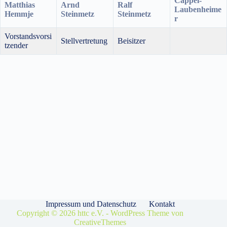
Cappel-
Matthias
Arnd
Ralf
Laubenheime
Hemmje
Steinmetz
Steinmetz
r
Vorstandsvorsi
Stellvertretung
Beisitzer
tzender
Impressum und Datenschutz
Kontakt
Copyright © 2026 httc e.V. - WordPress Theme von
CreativeThemes