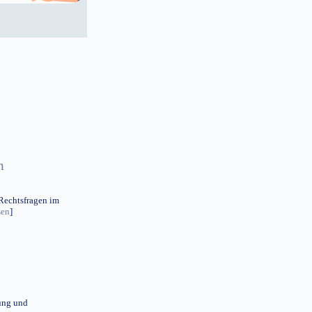
n
 Rechtsfragen im
sen
]
hung und